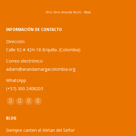
Shrii Shrii Ananda Murti - Baba
INFORMACIÓN DE CONTACTO
Dirección
Calle 92 # 42H-18 B/quilla. (Colombia)
Correo electrónico
adiam@anandamargacolombia.org
WhatsApp
(+57) 300 2408203
Encuéntranos en:
Abrir
Abrir
Abrir
Abrir
enlace
enlace
enlace
enlace
BLOG
en
en
en
en
una
una
una
una
Siempre canten el Kiirtan del Señor