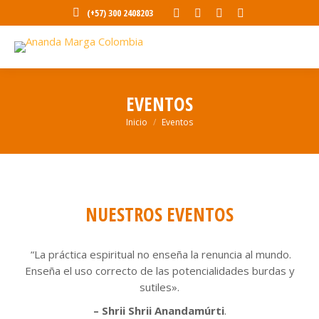
Abrir
Abrir
Abrir
Abrir
(+57) 300 2408203
enlace
enlace
enlace
enlace
en
en
en
en
una
una
una
una
nueva
nueva
nueva
nueva
EVENTOS
ventana/pestaña
ventana/pestaña
ventana/pestaña
ventana/pesta
Estás aquí:
Inicio
Eventos
NUESTROS EVENTOS
“La práctica espiritual no enseña la renuncia al mundo.
Enseña el uso correcto de las potencialidades burdas y
sutiles».
– Shrii Shrii Anandamúrti
.