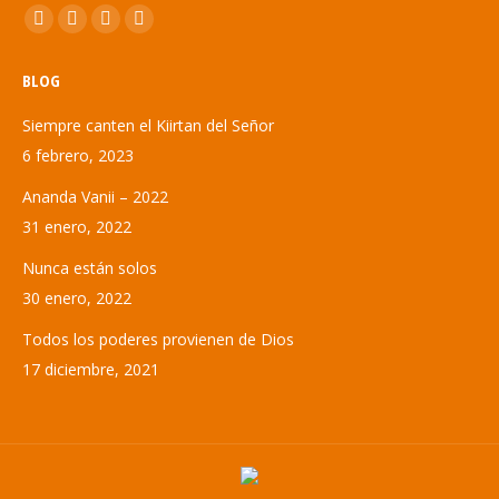
Encuéntranos en:
Abrir
Abrir
Abrir
Abrir
enlace
enlace
enlace
enlace
BLOG
en
en
en
en
una
una
una
una
Siempre canten el Kiirtan del Señor
nueva
nueva
nueva
nueva
6 febrero, 2023
ventana/pestaña
ventana/pestaña
ventana/pestaña
ventana/pestaña
Ananda Vanii – 2022
31 enero, 2022
Nunca están solos
30 enero, 2022
Todos los poderes provienen de Dios
17 diciembre, 2021