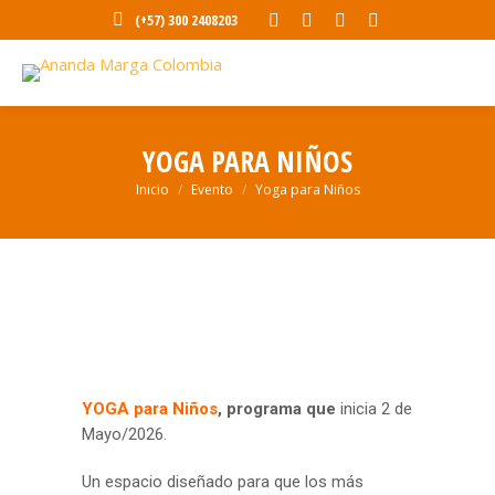
Abrir
Abrir
Abrir
Abrir
(+57) 300 2408203
enlace
enlace
enlace
enlace
en
en
en
en
una
una
una
una
nueva
nueva
nueva
nueva
YOGA PARA NIÑOS
ventana/pestaña
ventana/pestaña
ventana/pestaña
ventana/pesta
Estás aquí:
Inicio
Evento
Yoga para Niños
YOGA para Niños
, programa que
inicia 2 de
Mayo/2026.
Un espacio diseñado para que los más