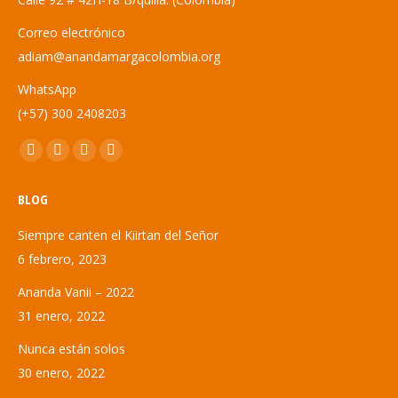
Correo electrónico
adiam@anandamargacolombia.org
WhatsApp
(+57) 300 2408203
Encuéntranos en:
Abrir
Abrir
Abrir
Abrir
enlace
enlace
enlace
enlace
BLOG
en
en
en
en
una
una
una
una
Siempre canten el Kiirtan del Señor
nueva
nueva
nueva
nueva
6 febrero, 2023
ventana/pestaña
ventana/pestaña
ventana/pestaña
ventana/pestaña
Ananda Vanii – 2022
31 enero, 2022
Nunca están solos
30 enero, 2022