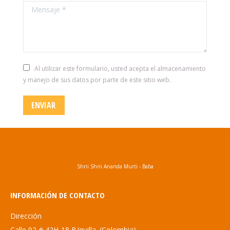
Mensaje *
Al utilizar este formulario, usted acepta el almacenamiento
y manejo de sus datos por parte de este sitio web.
ENVIAR
Shrii Shrii Ananda Murti - Baba
INFORMACIÓN DE CONTACTO
Dirección
Calle 92 # 42H-18 B/quilla. (Colombia)