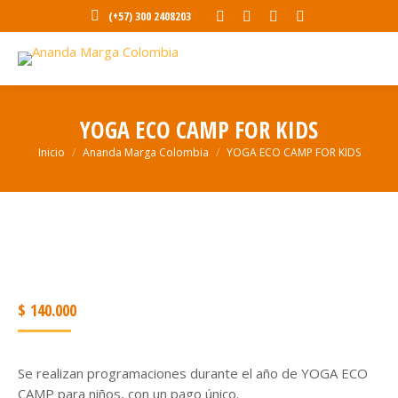
Abrir
Abrir
Abrir
Abrir
(+57) 300 2408203
enlace
enlace
enlace
enlace
en
en
en
en
una
una
una
una
nueva
nueva
nueva
nueva
YOGA ECO CAMP FOR KIDS
ventana/pestaña
ventana/pestaña
ventana/pestaña
ventana/pesta
Estás aquí:
Inicio
Ananda Marga Colombia
YOGA ECO CAMP FOR KIDS
$
140.000
Se realizan programaciones durante el año de YOGA ECO
CAMP para niños, con un pago único.