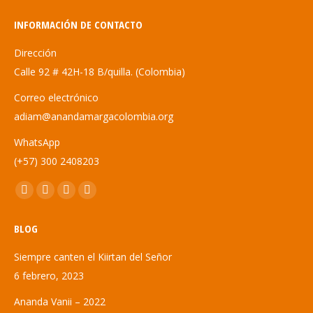
INFORMACIÓN DE CONTACTO
Dirección
Calle 92 # 42H-18 B/quilla. (Colombia)
Correo electrónico
adiam@anandamargacolombia.org
WhatsApp
(+57) 300 2408203
Encuéntranos en:
Abrir
Abrir
Abrir
Abrir
enlace
enlace
enlace
enlace
BLOG
en
en
en
en
una
una
una
una
Siempre canten el Kiirtan del Señor
nueva
nueva
nueva
nueva
6 febrero, 2023
ventana/pestaña
ventana/pestaña
ventana/pestaña
ventana/pestaña
Ananda Vanii – 2022