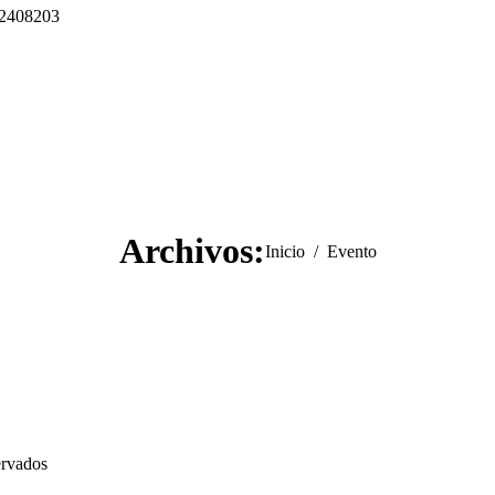
 2408203
Archivos:
Estás aquí:
Inicio
Evento
ervados