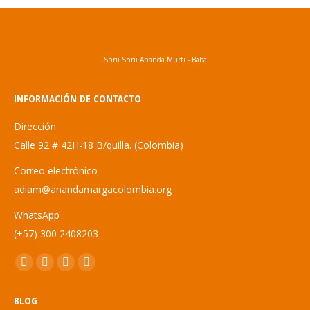
Shrii Shrii Ananda Murti - Baba
INFORMACIÓN DE CONTACTO
Dirección
Calle 92 # 42H-18 B/quilla. (Colombia)
Correo electrónico
adiam@anandamargacolombia.org
WhatsApp
(+57) 300 2408203
Encuéntranos en:
Abrir
Abrir
Abrir
Abrir
enlace
enlace
enlace
enlace
BLOG
en
en
en
en